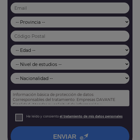
Información básica de protección de datos:
Corresponsables del tratamiento: Empresas DAVANTE
Finalidad: Atender su solicitud de información y
prospección comercial
Derechos: Puede acceder, rectificar y suprimir sus datos,
He leído y consiento
el tratamiento de mis datos personales
así como otros derechos tal y como se explica en nuestra
política de privacidad
.
ENVIAR