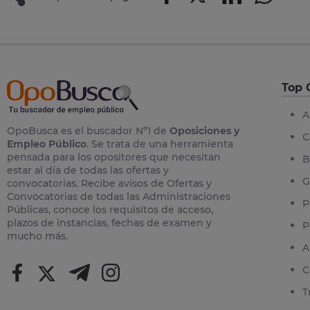
Top 
A
OpoBusca es el buscador Nº1 de
Oposiciones y
C
Empleo Público
. Se trata de una herramienta
pensada para los opositores que necesitan
B
estar al día de todas las ofertas y
G
convocatorias. Recibe avisos de Ofertas y
Convocatorias de todas las Administraciones
P
Públicas, conoce los requisitos de acceso,
plazos de instancias, fechas de examen y
P
mucho más.
A
C
T