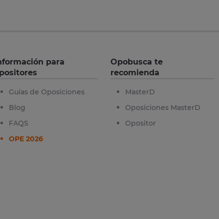
nformación para
Opobusca te
positores
recomienda
Guías de Oposiciones
MasterD
Blog
Oposiciones MasterD
FAQS
Opositor
OPE 2026