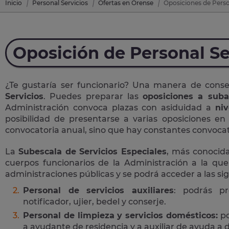
Inicio
Personal Servicios
Ofertas en Orense
Oposiciones de Person
Oposición de Personal Se
¿Te gustaría ser funcionario? Una manera de cons
Servicios
. Puedes preparar las
oposiciones a suba
Administración convoca plazas con asiduidad a
niv
posibilidad de presentarse a varias oposiciones e
convocatoria anual, sino que hay constantes convocato
La
Subescala de Servicios Especiales
, más conoci
cuerpos funcionarios de la Administración a la que
administraciones públicas y se podrá acceder a las si
Personal de servicios auxiliares
: podrás pr
notificador, ujier, bedel y conserje.
Personal de limpieza y servicios domésticos:
po
a ayudante de residencia y a auxiliar de ayuda a d