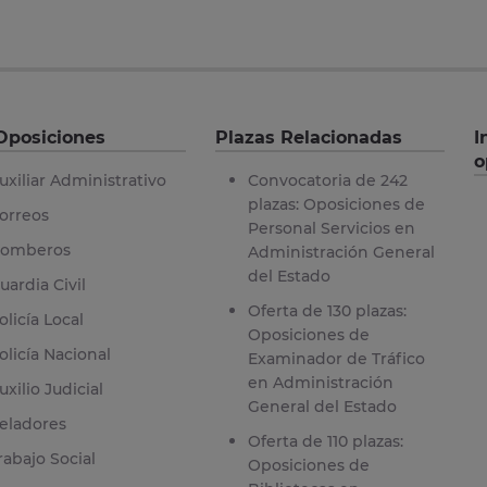
Oposiciones
Plazas Relacionadas
I
o
uxiliar Administrativo
Convocatoria de 242
plazas: Oposiciones de
orreos
Personal Servicios en
omberos
Administración General
del Estado
uardia Civil
Oferta de 130 plazas:
olicía Local
Oposiciones de
olicía Nacional
Examinador de Tráfico
en Administración
uxilio Judicial
General del Estado
eladores
Oferta de 110 plazas:
rabajo Social
Oposiciones de