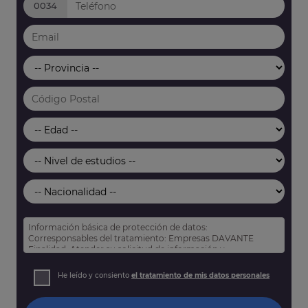
0034
Información básica de protección de datos:
Corresponsables del tratamiento: Empresas DAVANTE
Finalidad: Atender su solicitud de información y
prospección comercial
Derechos: Puede acceder, rectificar y suprimir sus datos,
He leído y consiento
el tratamiento de mis datos personales
así como otros derechos tal y como se explica en nuestra
política de privacidad
.