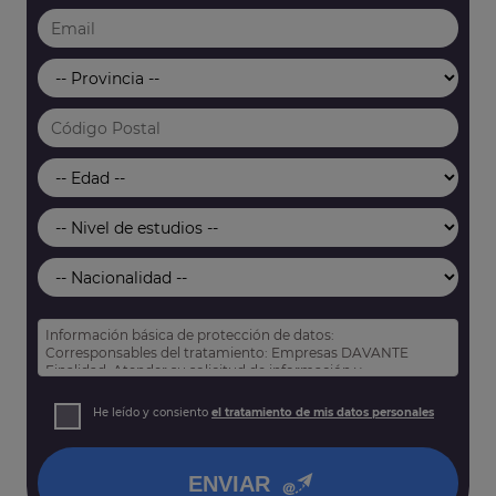
Información básica de protección de datos:
Corresponsables del tratamiento: Empresas DAVANTE
Finalidad: Atender su solicitud de información y
prospección comercial
Derechos: Puede acceder, rectificar y suprimir sus datos,
He leído y consiento
el tratamiento de mis datos personales
así como otros derechos tal y como se explica en nuestra
política de privacidad
.
ENVIAR