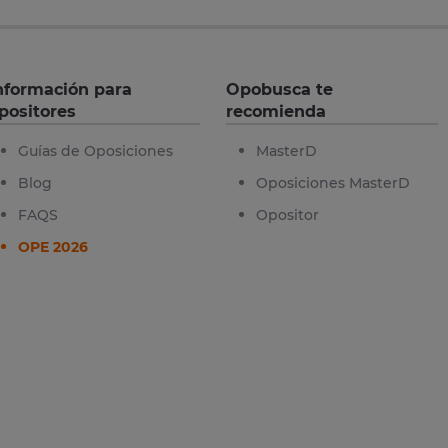
nformación para
Opobusca te
positores
recomienda
Guías de Oposiciones
MasterD
Blog
Oposiciones MasterD
FAQS
Opositor
OPE 2026