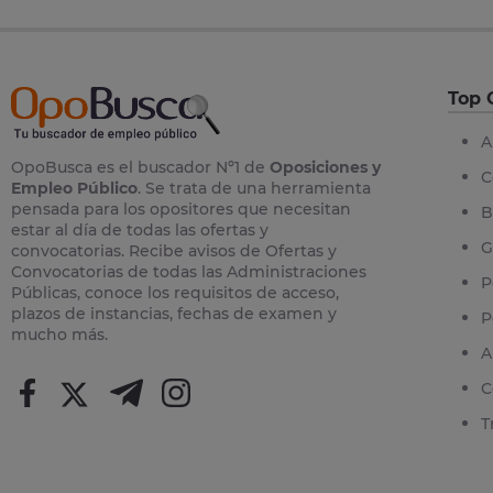
Top 
A
OpoBusca es el buscador Nº1 de
Oposiciones y
C
Empleo Público
. Se trata de una herramienta
pensada para los opositores que necesitan
B
estar al día de todas las ofertas y
G
convocatorias. Recibe avisos de Ofertas y
Convocatorias de todas las Administraciones
P
Públicas, conoce los requisitos de acceso,
plazos de instancias, fechas de examen y
P
mucho más.
A
C
T