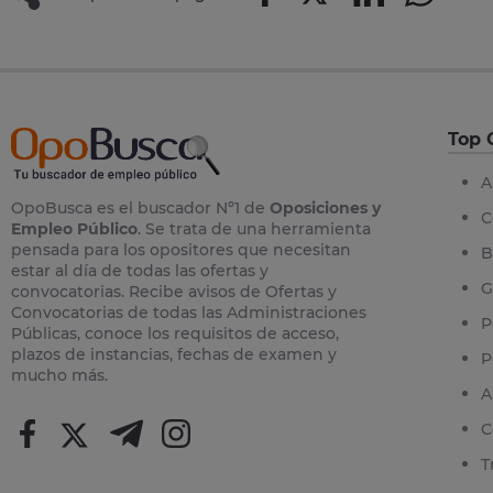
Top 
A
OpoBusca es el buscador Nº1 de
Oposiciones y
C
Empleo Público
. Se trata de una herramienta
pensada para los opositores que necesitan
B
estar al día de todas las ofertas y
G
convocatorias. Recibe avisos de Ofertas y
Convocatorias de todas las Administraciones
P
Públicas, conoce los requisitos de acceso,
plazos de instancias, fechas de examen y
P
mucho más.
A
C
T