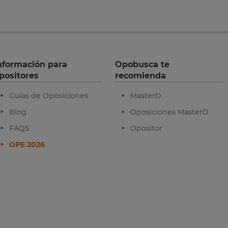
nformación para
Opobusca te
positores
recomienda
Guías de Oposiciones
MasterD
Blog
Oposiciones MasterD
FAQS
Opositor
OPE 2026