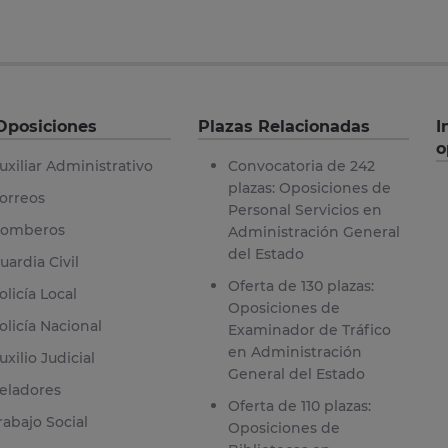
Oposiciones
Plazas Relacionadas
I
o
uxiliar Administrativo
Convocatoria de 242
plazas: Oposiciones de
orreos
Personal Servicios en
omberos
Administración General
del Estado
uardia Civil
Oferta de 130 plazas:
olicía Local
Oposiciones de
olicía Nacional
Examinador de Tráfico
en Administración
uxilio Judicial
General del Estado
eladores
Oferta de 110 plazas:
rabajo Social
Oposiciones de