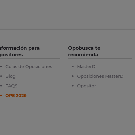
nformación para
Opobusca te
positores
recomienda
Guías de Oposiciones
MasterD
Blog
Oposiciones MasterD
FAQS
Opositor
OPE 2026