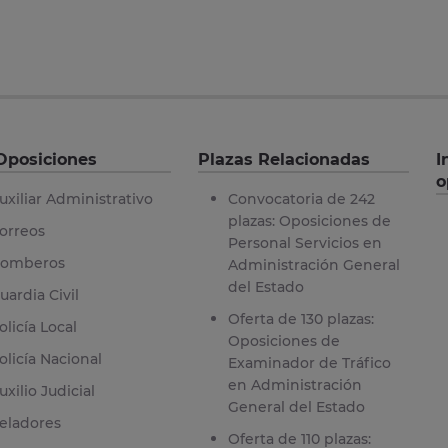
Oposiciones
Plazas Relacionadas
I
o
uxiliar Administrativo
Convocatoria de 242
plazas: Oposiciones de
orreos
Personal Servicios en
omberos
Administración General
del Estado
uardia Civil
Oferta de 130 plazas:
olicía Local
Oposiciones de
olicía Nacional
Examinador de Tráfico
en Administración
uxilio Judicial
General del Estado
eladores
Oferta de 110 plazas: