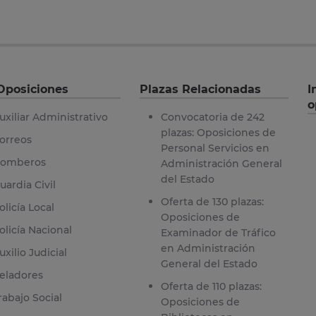
Oposiciones
Plazas Relacionadas
I
o
uxiliar Administrativo
Convocatoria de 242
plazas: Oposiciones de
orreos
Personal Servicios en
omberos
Administración General
del Estado
uardia Civil
Oferta de 130 plazas:
olicía Local
Oposiciones de
olicía Nacional
Examinador de Tráfico
en Administración
uxilio Judicial
General del Estado
eladores
Oferta de 110 plazas:
rabajo Social
Oposiciones de