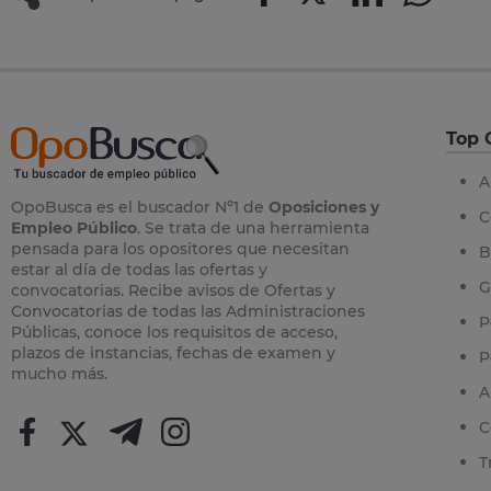
Top 
A
OpoBusca es el buscador Nº1 de
Oposiciones y
C
Empleo Público
. Se trata de una herramienta
pensada para los opositores que necesitan
B
estar al día de todas las ofertas y
G
convocatorias. Recibe avisos de Ofertas y
Convocatorias de todas las Administraciones
P
Públicas, conoce los requisitos de acceso,
plazos de instancias, fechas de examen y
P
mucho más.
A
C
T