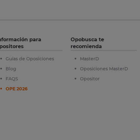
nformación para
Opobusca te
positores
recomienda
Guías de Oposiciones
MasterD
Blog
Oposiciones MasterD
FAQS
Opositor
OPE 2026