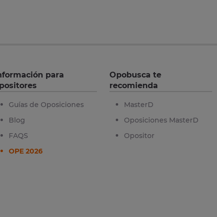
nformación para
Opobusca te
positores
recomienda
Guías de Oposiciones
MasterD
Blog
Oposiciones MasterD
FAQS
Opositor
OPE 2026