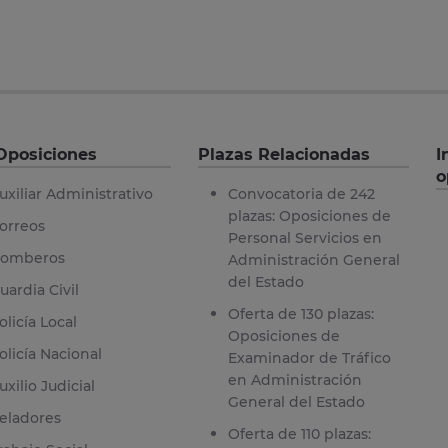
Oposiciones
Plazas Relacionadas
I
o
uxiliar Administrativo
Convocatoria de 242
plazas: Oposiciones de
orreos
Personal Servicios en
omberos
Administración General
del Estado
uardia Civil
Oferta de 130 plazas:
olicía Local
Oposiciones de
olicía Nacional
Examinador de Tráfico
en Administración
uxilio Judicial
General del Estado
eladores
Oferta de 110 plazas: