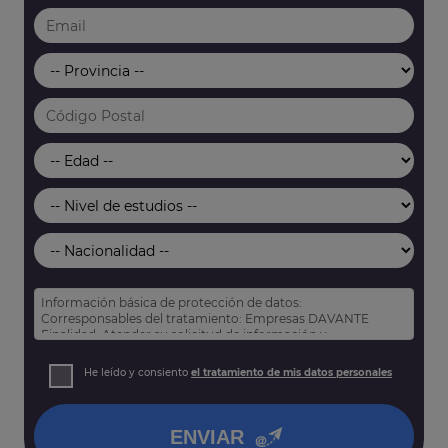
Información básica de protección de datos:
Corresponsables del tratamiento: Empresas DAVANTE
Finalidad: Atender su solicitud de información y
prospección comercial
Derechos: Puede acceder, rectificar y suprimir sus datos,
He leído y consiento
el tratamiento de mis datos personales
así como otros derechos tal y como se explica en nuestra
política de privacidad
.
ENVIAR