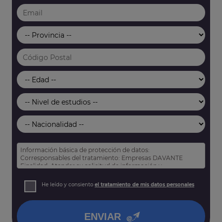
Información básica de protección de datos:
Corresponsables del tratamiento: Empresas DAVANTE
Finalidad: Atender su solicitud de información y
prospección comercial
Derechos: Puede acceder, rectificar y suprimir sus datos,
He leído y consiento
el tratamiento de mis datos personales
así como otros derechos tal y como se explica en nuestra
política de privacidad
.
ENVIAR