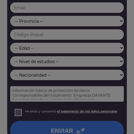
Información básica de protección de datos:
Corresponsables del tratamiento: Empresas DAVANTE
Finalidad: Atender su solicitud de información y
prospección comercial
Derechos: Puede acceder, rectificar y suprimir sus datos,
He leído y consiento
el tratamiento de mis datos personales
así como otros derechos tal y como se explica en nuestra
política de privacidad
.
ENVIAR