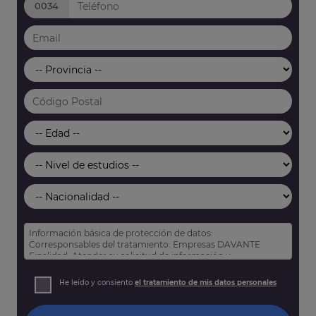
0034
Información básica de protección de datos:
Corresponsables del tratamiento: Empresas DAVANTE
Finalidad: Atender su solicitud de información y
prospección comercial
Derechos: Puede acceder, rectificar y suprimir sus datos,
He leído y consiento
el tratamiento de mis datos personales
así como otros derechos tal y como se explica en nuestra
política de privacidad
.