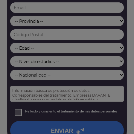
Información básica de protección de datos:
Corresponsables del tratamiento: Empresas DAVANTE
Finalidad: Atender su solicitud de información y
prospección comercial
Derechos: Puede acceder, rectificar y suprimir sus datos,
He leído y consiento
el tratamiento de mis datos personales
así como otros derechos tal y como se explica en nuestra
política de privacidad
.
ENVIAR