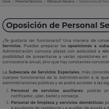
Inicio
Personal Servicios
Ofertas en Navarra
Oposiciones de Perso
Oposición de Personal Se
¿Te gustaría ser funcionario? Una manera de cons
Servicios
. Puedes preparar las
oposiciones a suba
Administración convoca plazas con asiduidad a
niv
posibilidad de presentarse a varias oposiciones e
convocatoria anual, sino que hay constantes convocato
La
Subescala de Servicios Especiales
, más conoci
cuerpos funcionarios de la Administración a la que
administraciones públicas y se podrá acceder a las si
Personal de servicios auxiliares
: podrás pr
notificador, ujier, bedel y conserje.
Personal de limpieza y servicios domésticos:
po
a ayudante de residencia y a auxiliar de ayuda a d