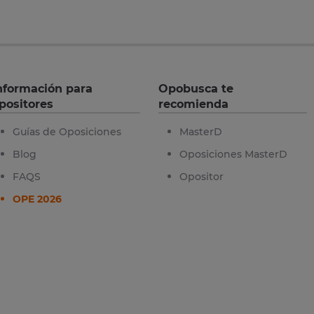
nformación para
Opobusca te
positores
recomienda
Guías de Oposiciones
MasterD
Blog
Oposiciones MasterD
FAQS
Opositor
OPE 2026