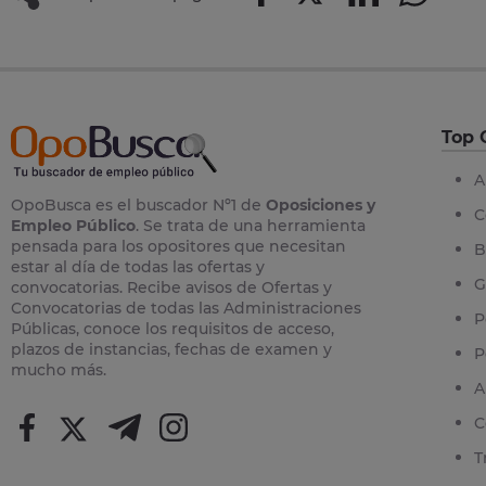
Top 
A
OpoBusca es el buscador Nº1 de
Oposiciones y
C
Empleo Público
. Se trata de una herramienta
pensada para los opositores que necesitan
B
estar al día de todas las ofertas y
G
convocatorias. Recibe avisos de Ofertas y
Convocatorias de todas las Administraciones
P
Públicas, conoce los requisitos de acceso,
plazos de instancias, fechas de examen y
P
mucho más.
A
C
T