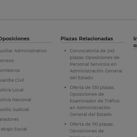
Oposiciones
Plazas Relacionadas
I
o
uxiliar Administrativo
Convocatoria de 242
plazas: Oposiciones de
orreos
Personal Servicios en
omberos
Administración General
del Estado
uardia Civil
Oferta de 130 plazas:
olicía Local
Oposiciones de
olicía Nacional
Examinador de Tráfico
en Administración
uxilio Judicial
General del Estado
eladores
Oferta de 110 plazas:
rabajo Social
Oposiciones de