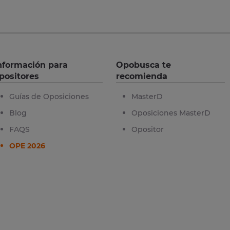
nformación para
Opobusca te
positores
recomienda
Guías de Oposiciones
MasterD
Blog
Oposiciones MasterD
FAQS
Opositor
OPE 2026