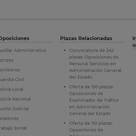
Oposiciones
Plazas Relacionadas
I
o
uxiliar Administrativo
Convocatoria de 242
plazas: Oposiciones de
orreos
Personal Servicios en
omberos
Administración General
del Estado
uardia Civil
Oferta de 130 plazas:
olicía Local
Oposiciones de
olicía Nacional
Examinador de Tráfico
en Administración
uxilio Judicial
General del Estado
eladores
Oferta de 110 plazas:
rabajo Social
Oposiciones de