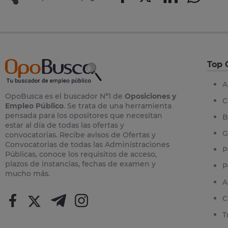
Top 
A
OpoBusca es el buscador Nº1 de
Oposiciones y
C
Empleo Público
. Se trata de una herramienta
pensada para los opositores que necesitan
B
estar al día de todas las ofertas y
G
convocatorias. Recibe avisos de Ofertas y
Convocatorias de todas las Administraciones
P
Públicas, conoce los requisitos de acceso,
plazos de instancias, fechas de examen y
P
mucho más.
A
C
T