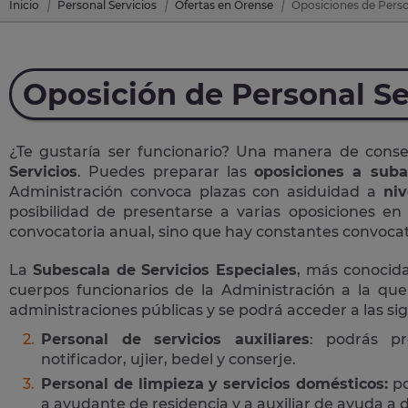
Inicio
Personal Servicios
Ofertas en Orense
Oposiciones de Person
Oposición de Personal Se
¿Te gustaría ser funcionario? Una manera de cons
Servicios
. Puedes preparar las
oposiciones a suba
Administración convoca plazas con asiduidad a
niv
posibilidad de presentarse a varias oposiciones e
convocatoria anual, sino que hay constantes convocato
La
Subescala de Servicios Especiales
, más conoci
cuerpos funcionarios de la Administración a la que
administraciones públicas y se podrá acceder a las si
Personal de servicios auxiliares
: podrás pr
notificador, ujier, bedel y conserje.
Personal de limpieza y servicios domésticos:
po
a ayudante de residencia y a auxiliar de ayuda a d