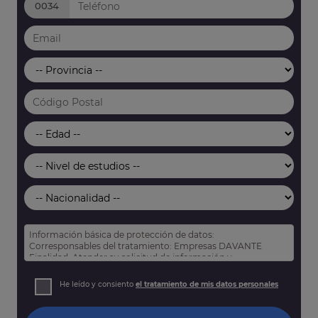
0034
Información básica de protección de datos:
Corresponsables del tratamiento: Empresas DAVANTE
Finalidad: Atender su solicitud de información y
prospección comercial
Derechos: Puede acceder, rectificar y suprimir sus datos,
He leído y consiento
el tratamiento de mis datos personales
así como otros derechos tal y como se explica en nuestra
política de privacidad
.