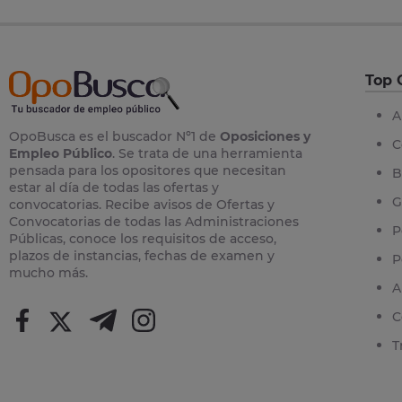
Top 
A
OpoBusca es el buscador Nº1 de
Oposiciones y
C
Empleo Público
. Se trata de una herramienta
pensada para los opositores que necesitan
B
estar al día de todas las ofertas y
G
convocatorias. Recibe avisos de Ofertas y
Convocatorias de todas las Administraciones
P
Públicas, conoce los requisitos de acceso,
plazos de instancias, fechas de examen y
P
mucho más.
A
C
T