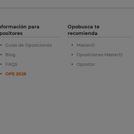
nformación para
Opobusca te
positores
recomienda
Guías de Oposiciones
MasterD
Blog
Oposiciones MasterD
FAQS
Opositor
OPE 2026