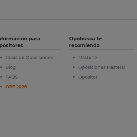
nformación para
Opobusca te
positores
recomienda
Guías de Oposiciones
MasterD
Blog
Oposiciones MasterD
FAQS
Opositor
OPE 2026