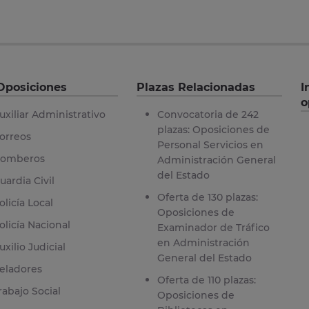
Oposiciones
Plazas Relacionadas
I
o
uxiliar Administrativo
Convocatoria de 242
plazas: Oposiciones de
orreos
Personal Servicios en
omberos
Administración General
del Estado
uardia Civil
Oferta de 130 plazas:
olicía Local
Oposiciones de
olicía Nacional
Examinador de Tráfico
en Administración
uxilio Judicial
General del Estado
eladores
Oferta de 110 plazas:
rabajo Social
Oposiciones de