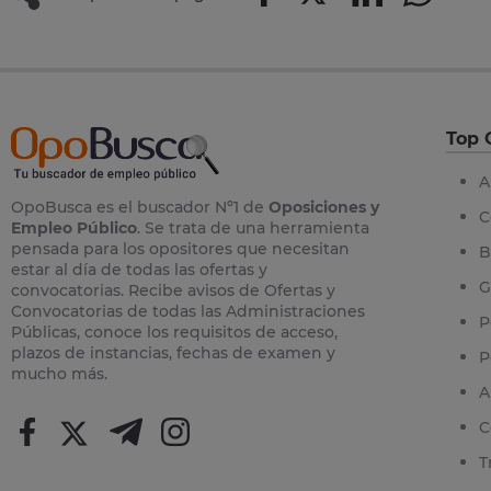
Top 
A
OpoBusca es el buscador Nº1 de
Oposiciones y
C
Empleo Público
. Se trata de una herramienta
pensada para los opositores que necesitan
B
estar al día de todas las ofertas y
G
convocatorias. Recibe avisos de Ofertas y
Convocatorias de todas las Administraciones
P
Públicas, conoce los requisitos de acceso,
plazos de instancias, fechas de examen y
P
mucho más.
A
C
T