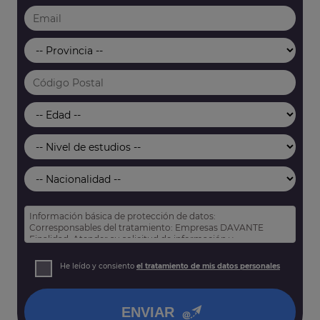
Información básica de protección de datos:
Corresponsables del tratamiento: Empresas DAVANTE
Finalidad: Atender su solicitud de información y
prospección comercial
Derechos: Puede acceder, rectificar y suprimir sus datos,
He leído y consiento
el tratamiento de mis datos personales
así como otros derechos tal y como se explica en nuestra
política de privacidad
.
ENVIAR