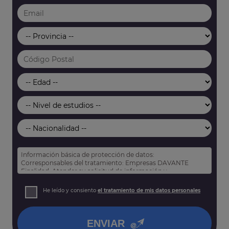
Información básica de protección de datos:
Corresponsables del tratamiento: Empresas DAVANTE
Finalidad: Atender su solicitud de información y
prospección comercial
Derechos: Puede acceder, rectificar y suprimir sus datos,
He leído y consiento
el tratamiento de mis datos personales
así como otros derechos tal y como se explica en nuestra
política de privacidad
.
ENVIAR