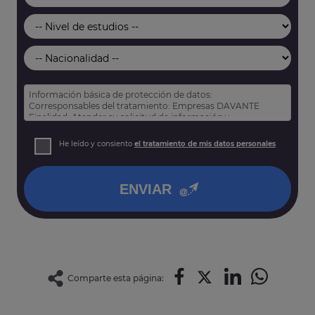
Información básica de protección de datos:
Corresponsables del tratamiento: Empresas DAVANTE
Finalidad: Atender su solicitud de información y
prospección comercial
Derechos: Puede acceder, rectificar y suprimir sus datos,
He leído y consiento
el tratamiento de mis datos personales
así como otros derechos tal y como se explica en nuestra
política de privacidad
.
ENVIAR
Comparte esta página: