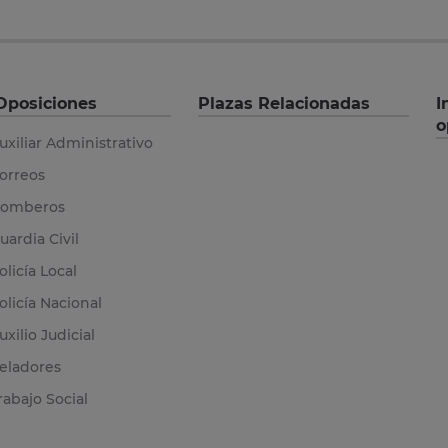
Oposiciones
Plazas Relacionadas
I
o
uxiliar Administrativo
orreos
omberos
uardia Civil
olicía Local
olicía Nacional
uxilio Judicial
eladores
rabajo Social