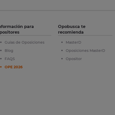
nformación para
Opobusca te
positores
recomienda
Guías de Oposiciones
MasterD
Blog
Oposiciones MasterD
FAQS
Opositor
OPE 2026