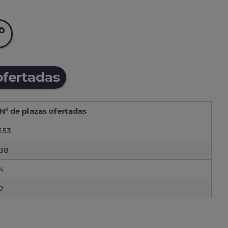
º
ofertadas
Nº de plazas ofertadas
153
38
4
2