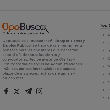
Top 
A
OpoBusca es el buscador Nº1 de
Oposiciones y
C
Empleo Público
. Se trata de una herramienta
pensada para los opositores que necesitan
B
estar al día de todas las ofertas y
G
convocatorias. Recibe avisos de Ofertas y
Convocatorias de todas las Administraciones
P
Públicas, conoce los requisitos de acceso,
plazos de instancias, fechas de examen y
P
mucho más.
A
C
T