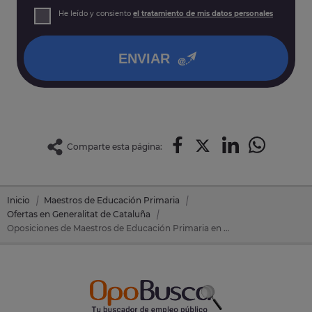
Derechos: Puede acceder, rectificar y suprimir sus datos,
He leído y consiento
el tratamiento de mis datos personales
así como otros derechos tal y como se explica en nuestra
política de privacidad
.
ENVIAR
Comparte esta página:
Inicio
Maestros de Educación Primaria
Ofertas en Generalitat de Cataluña
Oposiciones de Maestros de Educación Primaria en Generalitat de Cataluña