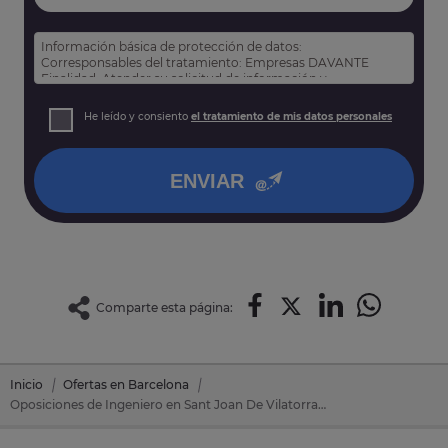
Información básica de protección de datos:
Corresponsables del tratamiento: Empresas DAVANTE
Finalidad: Atender su solicitud de información y
prospección comercial
Derechos: Puede acceder, rectificar y suprimir sus datos,
He leído y consiento
el tratamiento de mis datos personales
así como otros derechos tal y como se explica en nuestra
política de privacidad
.
ENVIAR
Comparte esta página:
Inicio
Ofertas en Barcelona
Oposiciones de Ingeniero en Sant Joan De Vilatorrada (Barcelona)