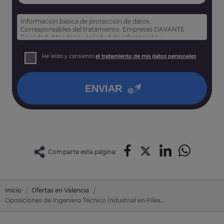
Información básica de protección de datos:
Corresponsables del tratamiento: Empresas DAVANTE
Finalidad: Atender su solicitud de información y
prospección comercial
Derechos: Puede acceder, rectificar y suprimir sus datos,
He leído y consiento
el tratamiento de mis datos personales
así como otros derechos tal y como se explica en nuestra
política de privacidad
.
ENVIAR
Comparte esta página:
Inicio
Ofertas en Valencia
Oposiciones de Ingeniero Técnico Industrial en Piles (Valencia)