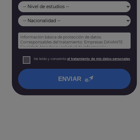
Información básica de protección de datos:
Corresponsables del tratamiento: Empresas DAVANTE
Finalidad: Atender su solicitud de información y
prospección comercial
Derechos: Puede acceder, rectificar y suprimir sus
He leído y consiento
el tratamiento de mis datos personales
datos, así como otros derechos tal y como se explica
en nuestra
política de privacidad
.
ENVIAR