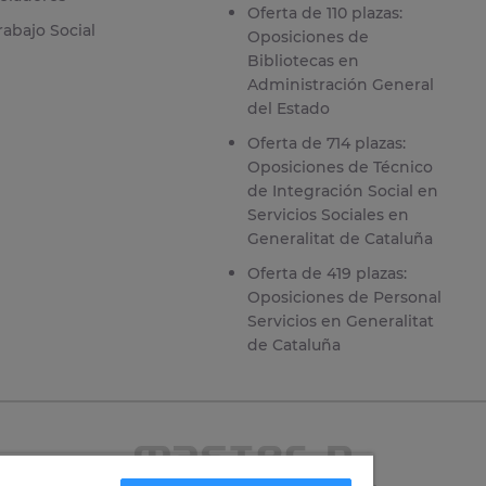
Oferta de 110 plazas:
rabajo Social
Oposiciones de
Bibliotecas en
Administración General
del Estado
Oferta de 714 plazas:
Oposiciones de Técnico
de Integración Social en
Servicios Sociales en
Generalitat de Cataluña
Oferta de 419 plazas:
Oposiciones de Personal
Servicios en Generalitat
de Cataluña