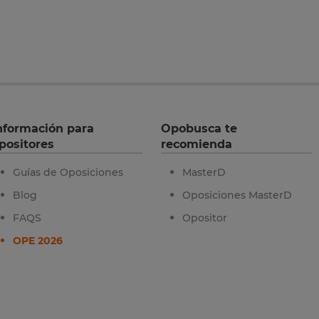
nformación para
Opobusca te
positores
recomienda
Guías de Oposiciones
MasterD
Blog
Oposiciones MasterD
FAQS
Opositor
OPE 2026