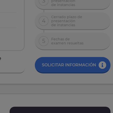
3
presentación
de instancias
Cerrado plazo de
4
presentación
de instancias
Fechas de
5
examen resueltas
e
SOLICITAR INFORMACIÓN