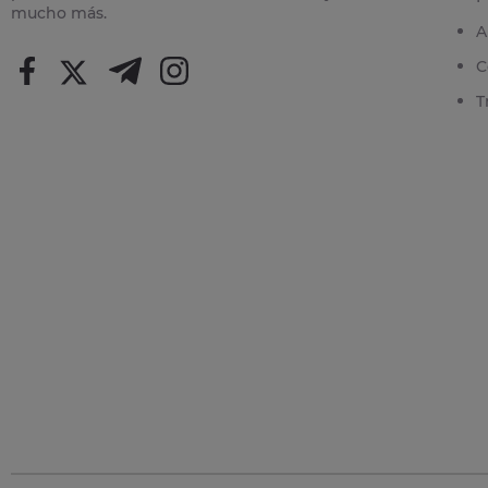
mucho más.
A
C
T