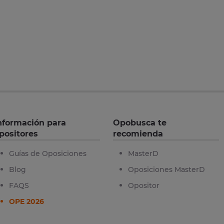
nformación para
Opobusca te
positores
recomienda
Guías de Oposiciones
MasterD
Blog
Oposiciones MasterD
FAQS
Opositor
OPE 2026