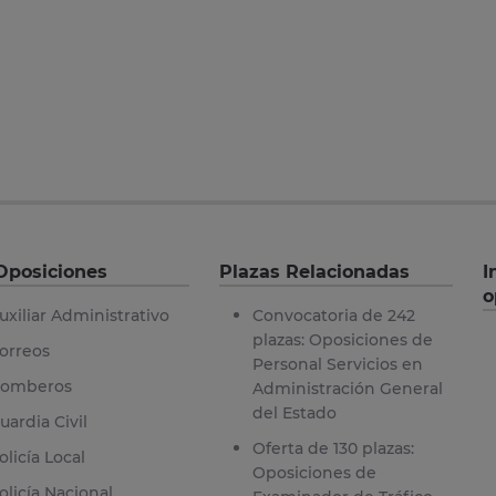
Oposiciones
Plazas Relacionadas
I
o
uxiliar Administrativo
Convocatoria de 242
plazas: Oposiciones de
orreos
Personal Servicios en
omberos
Administración General
del Estado
uardia Civil
Oferta de 130 plazas:
olicía Local
Oposiciones de
olicía Nacional