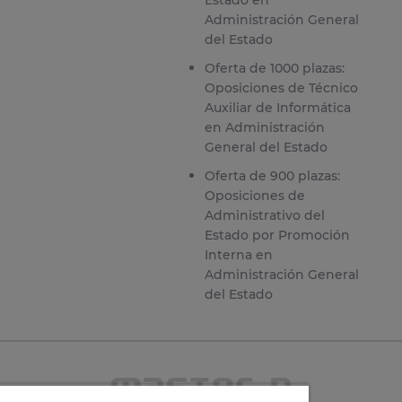
Administración General
del Estado
Oferta de 1000 plazas:
Oposiciones de Técnico
Auxiliar de Informática
en Administración
General del Estado
Oferta de 900 plazas:
Oposiciones de
Administrativo del
Estado por Promoción
Interna en
Administración General
del Estado