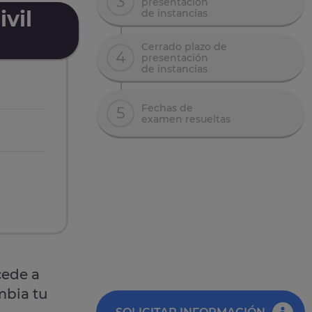
3
presentación
vil
de instancias
Cerrado plazo de
4
presentación
de instancias
Fechas de
5
examen resueltas
cede a
mbia tu