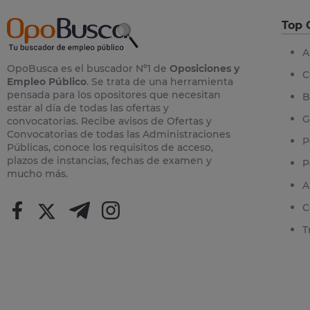
Top 
A
OpoBusca es el buscador Nº1 de
Oposiciones y
C
Empleo Público
. Se trata de una herramienta
pensada para los opositores que necesitan
B
estar al día de todas las ofertas y
G
convocatorias. Recibe avisos de Ofertas y
Convocatorias de todas las Administraciones
P
Públicas, conoce los requisitos de acceso,
plazos de instancias, fechas de examen y
P
mucho más.
A
C
T