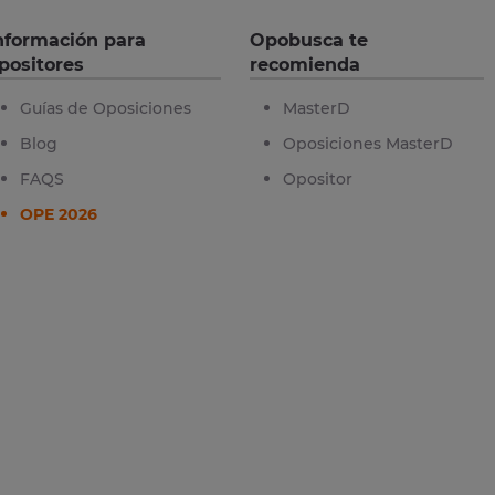
nformación para
Opobusca te
positores
recomienda
Guías de Oposiciones
MasterD
Blog
Oposiciones MasterD
FAQS
Opositor
OPE 2026