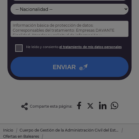
Información básica de protección de datos:
Corresponsables del tratamiento: Empresas DAVANTE
Finalidad: Atender su solicitud de información y
prospección comercial
Derechos: Puede acceder, rectificar y suprimir sus datos,
He leído y consiento
el tratamiento de mis datos personales
así como otros derechos tal y como se explica en nuestra
política de privacidad
.
ENVIAR
Comparte esta página:
Inicio
Cuerpo de Gestión de la Administración Civil del Estado
Ofertas en Baleares