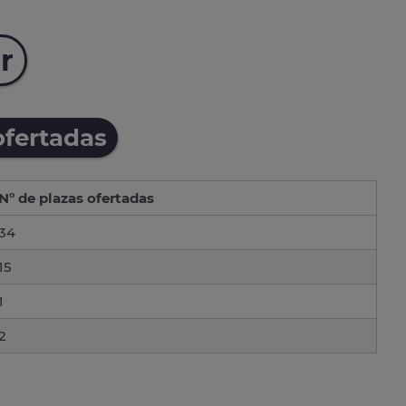
r
ofertadas
Nº de plazas ofertadas
34
15
1
2