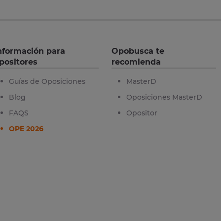
nformación para
Opobusca te
positores
recomienda
Guías de Oposiciones
MasterD
Blog
Oposiciones MasterD
FAQS
Opositor
OPE 2026