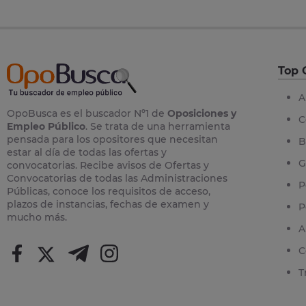
Top 
A
OpoBusca es el buscador Nº1 de
Oposiciones y
C
Empleo Público
. Se trata de una herramienta
pensada para los opositores que necesitan
B
estar al día de todas las ofertas y
G
convocatorias. Recibe avisos de Ofertas y
Convocatorias de todas las Administraciones
P
Públicas, conoce los requisitos de acceso,
plazos de instancias, fechas de examen y
P
mucho más.
A
C
T