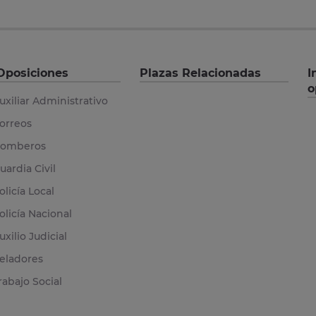
Oposiciones
Plazas Relacionadas
I
o
uxiliar Administrativo
orreos
omberos
uardia Civil
olicía Local
olicía Nacional
uxilio Judicial
eladores
rabajo Social