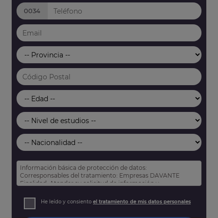
0034
Información básica de protección de datos:
Corresponsables del tratamiento: Empresas DAVANTE
Finalidad: Atender su solicitud de información y
prospección comercial
Derechos: Puede acceder, rectificar y suprimir sus datos,
He leído y consiento
el tratamiento de mis datos personales
así como otros derechos tal y como se explica en nuestra
política de privacidad
.