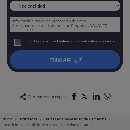
Información básica de protección de datos:
Corresponsables del tratamiento: Empresas DAVANTE
Finalidad: Atender su solicitud de información y
prospección comercial
Derechos: Puede acceder, rectificar y suprimir sus datos,
He leído y consiento
el tratamiento de mis datos personales
así como otros derechos tal y como se explica en nuestra
política de privacidad
.
ENVIAR
Comparte esta página:
Inicio
Bibliotecas
Ofertas en Universidad de Barcelona
Oposiciones de Bibliotecas en Universidad de Barcelona