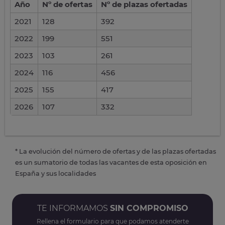
Año
Nº de ofertas
Nº de plazas ofertadas
2021
128
392
2022
199
551
2023
103
261
2024
116
456
2025
155
417
2026
107
332
* La evolución del número de ofertas y de las plazas ofertadas
es un sumatorio de todas las vacantes de esta oposición en
España y sus localidades
TE INFORMAMOS
SIN COMPROMISO
Rellena el formulario para que podamos atenderte