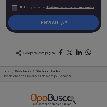
prospección comercial
Derechos: Puede acceder, rectificar y suprimir sus datos,
He leído y consiento
el tratamiento de mis datos personales
así como otros derechos tal y como se explica en nuestra
política de privacidad
.
ENVIAR
Comparte esta página:
Inicio
Bibliotecas
Ofertas en Badajoz
Oposiciones de Bibliotecas en Montijo (Badajoz)