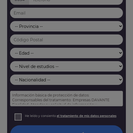
Información básica de protección de datos:
Corresponsables del tratamiento: Empresas DAVANTE
Finalidad: Atender su solicitud de información y
prospección comercial
Derechos: Puede acceder, rectificar y suprimir sus datos,
He leído y consiento
el tratamiento de mis datos personales
así como otros derechos tal y como se explica en nuestra
política de privacidad
.