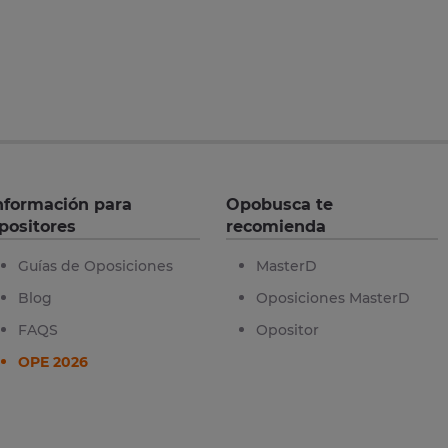
nformación para
Opobusca te
positores
recomienda
Guías de Oposiciones
MasterD
Blog
Oposiciones MasterD
FAQS
Opositor
OPE 2026