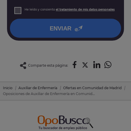
prospección comercial
Derechos: Puede acceder, rectificar y suprimir sus datos,
He leído y consiento
el tratamiento de mis datos personales
así como otros derechos tal y como se explica en nuestra
política de privacidad
.
ENVIAR
Comparte esta página:
Inicio
Auxiliar de Enfermería
Ofertas en Comunidad de Madrid
Oposiciones de Auxiliar de Enfermería en Comunidad de Madrid