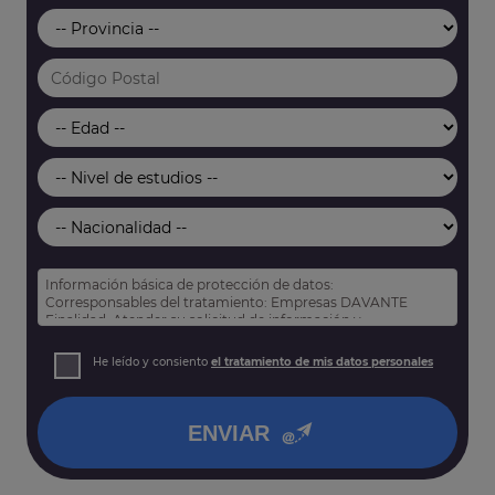
Información básica de protección de datos:
Corresponsables del tratamiento: Empresas DAVANTE
Finalidad: Atender su solicitud de información y
prospección comercial
Derechos: Puede acceder, rectificar y suprimir sus datos,
He leído y consiento
el tratamiento de mis datos personales
así como otros derechos tal y como se explica en nuestra
política de privacidad
.
ENVIAR