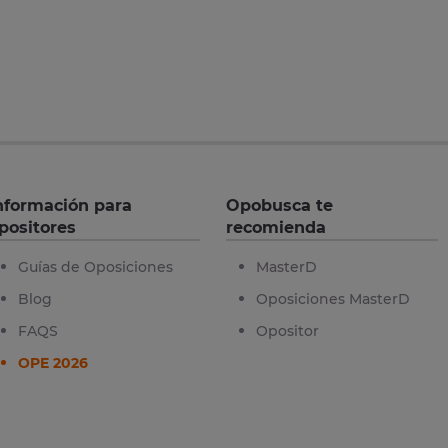
nformación para
Opobusca te
positores
recomienda
Guías de Oposiciones
MasterD
Blog
Oposiciones MasterD
FAQS
Opositor
OPE 2026