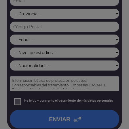
Información básica de protección de datos:
Corresponsables del tratamiento: Empresas DAVANTE
Finalidad: Atender su solicitud de información y
prospección comercial
Derechos: Puede acceder, rectificar y suprimir sus datos,
He leído y consiento
el tratamiento de mis datos personales
así como otros derechos tal y como se explica en nuestra
política de privacidad
.
ENVIAR