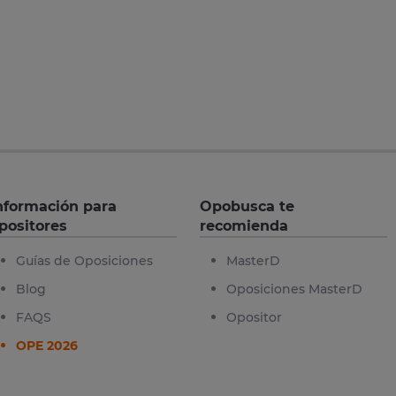
nformación para
Opobusca te
positores
recomienda
Guías de Oposiciones
MasterD
Blog
Oposiciones MasterD
FAQS
Opositor
OPE 2026