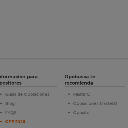
nformación para
Opobusca te
positores
recomienda
Guías de Oposiciones
MasterD
Blog
Oposiciones MasterD
FAQS
Opositor
OPE 2026