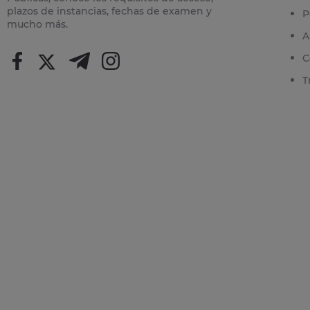
plazos de instancias, fechas de examen y
P
mucho más.
A
C
T