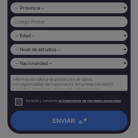
Información básica de protección de datos:
Corresponsables del tratamiento: Empresas DAVANTE
Finalidad: Atender su solicitud de información y
prospección comercial
Derechos: Puede acceder, rectificar y suprimir sus datos,
He leído y consiento
el tratamiento de mis datos personales
así como otros derechos tal y como se explica en nuestra
política de privacidad
.
ENVIAR