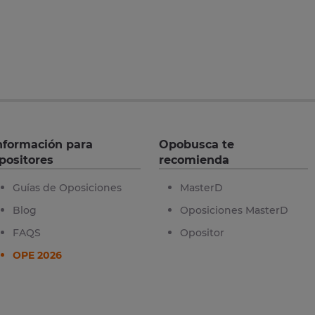
nformación para
Opobusca te
positores
recomienda
Guías de Oposiciones
MasterD
Blog
Oposiciones MasterD
FAQS
Opositor
OPE 2026