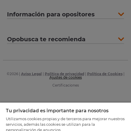
Información para opositores
Opobusca te recomienda
©
2026
|
Aviso Legal
|
Política de privacidad
|
Política de Cookies
|
Ajustes de cookies
Certificaciones
Tu privacidad es importante para nosotros
Utilizamos cookies propias y de terceros para mejorar nuestros
servicios, además las cookies se utilizan para la
personalización de anuncios.