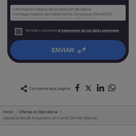
Información básica de protección de datos:
Corresponsables del tratamiento: Empresas DAVANTE
Finalidad: Atender su solicitud de información y
prospección comercial
Derechos: Puede acceder, rectificar y suprimir sus datos,
He leído y consiento
el tratamiento de mis datos personales
así como otros derechos tal y como se explica en nuestra
política de privacidad
.
ENVIAR
Comparte esta página:
Inicio
Ofertas en Barcelona
Oposiciones de Arquitecto en Canet De Mar (Barcelona)