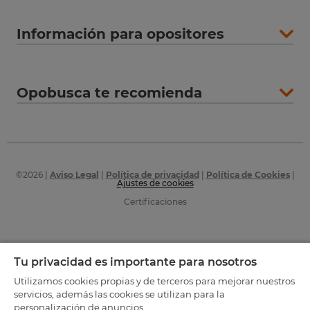
Información para opositores
Opobusca te recomienda
©
2026
|
Aviso Legal
|
Política de privacidad
|
Política de Cookies
|
Ajustes de cookies
Certificaciones
Tu privacidad es importante para nosotros
Utilizamos cookies propias y de terceros para mejorar nuestros
servicios, además las cookies se utilizan para la
personalización de anuncios.