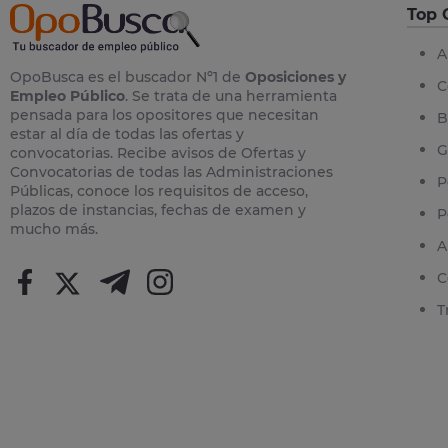
Top 
A
OpoBusca es el buscador Nº1 de
Oposiciones y
C
Empleo Público
. Se trata de una herramienta
pensada para los opositores que necesitan
B
estar al día de todas las ofertas y
G
convocatorias. Recibe avisos de Ofertas y
Convocatorias de todas las Administraciones
P
Públicas, conoce los requisitos de acceso,
plazos de instancias, fechas de examen y
P
mucho más.
A
C
T