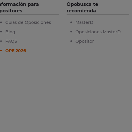
nformación para
Opobusca te
positores
recomienda
Guías de Oposiciones
MasterD
Blog
Oposiciones MasterD
FAQS
Opositor
OPE 2026