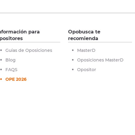
nformación para
Opobusca te
positores
recomienda
Guías de Oposiciones
MasterD
Blog
Oposiciones MasterD
FAQS
Opositor
OPE 2026