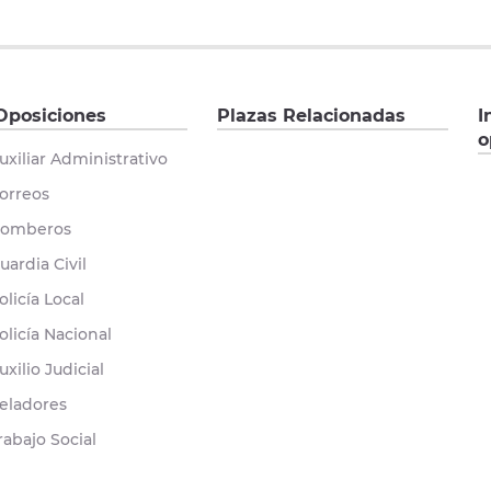
Oposiciones
Plazas Relacionadas
I
o
uxiliar Administrativo
orreos
omberos
uardia Civil
olicía Local
olicía Nacional
uxilio Judicial
eladores
rabajo Social