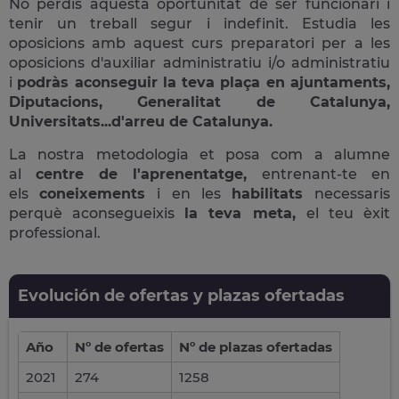
No perdis aquesta oportunitat de ser funcionari i
tenir un treball segur i indefinit. Estudia les
oposicions amb aquest curs preparatori per a les
oposicions d'auxiliar administratiu i/o administratiu
i
podràs aconseguir la teva plaça en ajuntaments,
Diputacions, Generalitat de Catalunya,
Universitats...d'arreu de Catalunya.
La nostra metodologia et posa com a alumne
al
centre de l'aprenentatge,
entrenant-te en
els
coneixements
i en les
habilitats
necessaris
perquè aconsegueixis
la teva meta,
el teu èxit
professional.
Evolución de ofertas y plazas ofertadas
Año
Nº de ofertas
Nº de plazas ofertadas
2021
274
1258