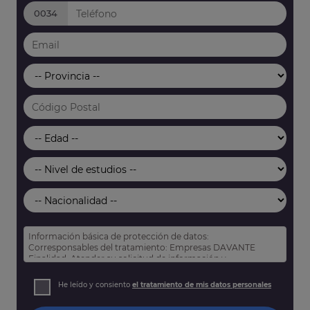
0034
Información básica de protección de datos:
Corresponsables del tratamiento: Empresas DAVANTE
Finalidad: Atender su solicitud de información y
prospección comercial
Derechos: Puede acceder, rectificar y suprimir sus datos,
He leído y consiento
el tratamiento de mis datos personales
así como otros derechos tal y como se explica en nuestra
política de privacidad
.